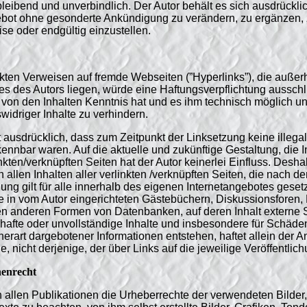
bleibend und unverbindlich. Der Autor behält es sich ausdrücklich
bot ohne gesonderte Ankündigung zu verändern, zu ergänzen, 
ise oder endgültig einzustellen.
ekten Verweisen auf fremde Webseiten (”Hyperlinks”), die außer
 des Autors liegen, würde eine Haftungsverpflichtung ausschlie
r von den Inhalten Kenntnis hat und es ihm technisch möglich u
widriger Inhalte zu verhindern.
it ausdrücklich, dass zum Zeitpunkt der Linksetzung keine illega
ennbar waren. Auf die aktuelle und zukünftige Gestaltung, die I
kten/verknüpften Seiten hat der Autor keinerlei Einfluss. Deshal
n allen Inhalten aller verlinkten /verknüpften Seiten, die nach d
ung gilt für alle innerhalb des eigenen Internetangebotes gese
e in vom Autor eingerichteten Gästebüchern, Diskussionsforen, 
llen anderen Formen von Datenbanken, auf deren Inhalt externe 
lerhafte oder unvollständige Inhalte und insbesondere für Schäd
erart dargebotener Informationen entstehen, haftet allein der An
 nicht derjenige, der über Links auf die jeweilige Veröffentlichu
enrecht
 in allen Publikationen die Urheberrechte der verwendeten Bilde