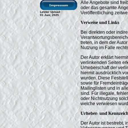
Alle Angebote sind frei
oder das gesamte Ange
Letzter Upload:
Veröffentlichung zeitwe
01 Juni, 2025
Verweise und Links
Bei direkten oder indir
Verantwortungsbereiches
treten, in dem der Auto
Nutzung im Falle rechts
Der Autor erklärt hierm
verlinkenden Seiten erk
Urheberschaft der verlin
hiermit ausdrücklich vo
wurden. Diese Feststell
sowie für Fremdeinträg
Mailinglisten und in a
sind. Für illegale, feh
oder Nichtnutzung solch
welche verwiesen wurde,
Urheber- und Kennzeich
Der Autor ist bestrebt,